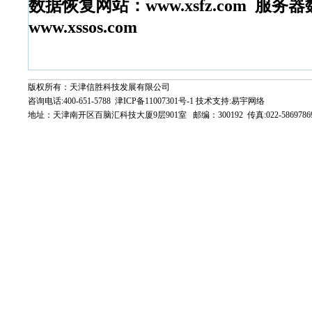
数据恢复网站：
www.xsfz.com
服务器
www.xssos.com
版权所有：天津信胜科技发展有限公司
咨询电话:400-651-5788
津ICP备11007301号-1
技术支持:
易宇网络
地址：天津南开区百脑汇科技大厦9层901室 邮编：300192 传真:022-5869786