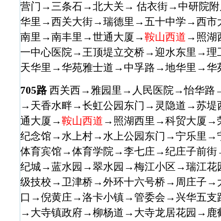
营门→三条石→北大关→ 估衣街→中研院
华里→西关大街→瑞德里→五十中学→西市
南里→南丰里→世通大厦→
鞍山西道
→照湖
一中心医院→王顶堤立交桥→迎水东里→理
天华里→华苑雅士道→中孚路→地华里→华苑西
705路
西关西→雅园里→人民医院→怡华路
→天香水畔→长虹公园东门→灵隐道→苏堤
通大厦→
鞍山西道
→照湖西里→科贸大厦→
纪念馆→水上村→水上公园东门→宁乐里→
体育宾馆→体育学院→李七庄→纪庄子前街
纪城→蓝水园→翠水园→梅江小区→瑞江花
级技校→卫津桥→外环十六号桥→周庄子→
口→倪黄庄→洛卡小镇→管委会→兴华五支
→大寺镇政府→柳杨道→大寺龙居花园→鹿