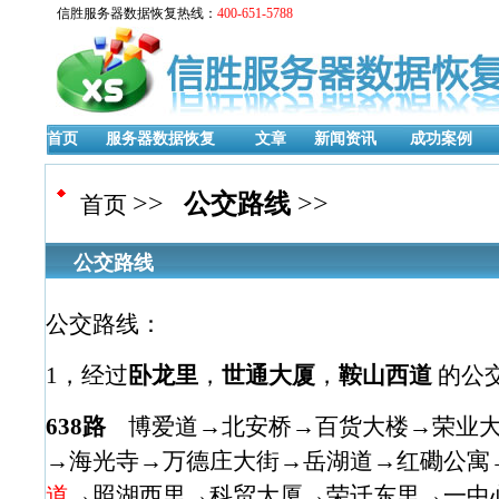
信胜服务器数据恢复热线：
400-651-5788
首页
服务器数据恢复
文章
新闻资讯
成功案例
>>
公交路线
>>
首页
公交路线
公交路线：
1，经过
卧龙里
，
世通大厦
，
鞍山西道
的公
638路
博爱道→北安桥→百货大楼→荣业大
→海光寺→万德庄大街→岳湖道→红磡公寓
道
→照湖西里→科贸大厦→荣迁东里→一中