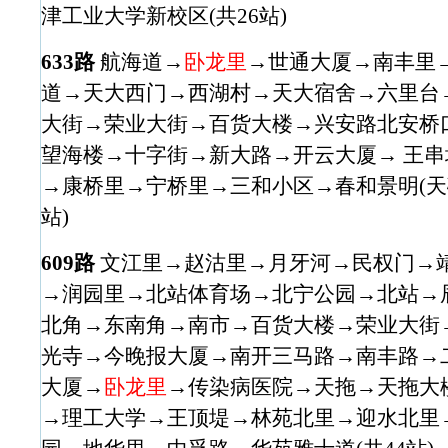
津工业大学新校区(共26站)
633路
航海道→
卧龙里
→世通大厦→南丰里
道→天大西门→西湖村→天大宿舍→六里台
大街→荣业大街→百货大楼→兴安路北安桥
望海楼→十字街→新大路→开云大厦→ 王
→康桥里→宁桥里→三和小区→春和景明(天磁
站)
609路
文江里→赵沽里→月牙河→民权门→
→润园里→北站体育场→北宁公园→北站→
北角→东南角→南市→百货大楼→荣业大街
光寺→今晚报大厦→南开三马路→南丰路→
大厦→
卧龙里
→传染病医院→天拖→天拖大
→理工大学→王顶堤→林苑北里→迎水北里