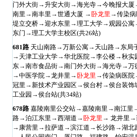
门外大街→升安大街→海光寺→今晚报大厦
南里→南丰里→世通大厦 →
卧龙里
→传染病
堤立交桥→迎水东里→理工大学→观园公寓→
东门→理工大学主校区(共26站)
681路
天山南路→万新公寓→天山路→东局
→天津工业大学→华北医院→李公楼→秋实
东→南市食品街→南门外大街→海光寺→万
→中医学院→龙井里→
卧龙里
→传染病医院
冠里→新技术产业园区→侯台村→侯台装饰
工业园→侯台站(共34站)
678路
嘉陵南里公交站→嘉陵南里→南江里
路→泊江东里→西湖道→
卧龙里
→ 龙井里
→康营里→拉萨道→滨江道→长沙路→湖北
→人民公园南门→厦门路→福建路→怡安温