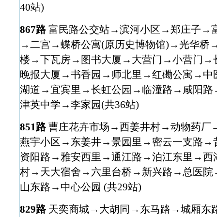
40站)
867路
富民路公交站→滨河小区→郑庄子→
→二宫→蝶桥公寓(原历史博物馆)→光华桥
楼→下瓦房→图书大厦→大营门→小营门→
晚报大厦→书香园→师北里→红磡公寓→中
湖道→宜宾里→长虹公园→临潼路→咸阳路
津英中学→李家园(共36站)
851路
曹庄花卉市场→西姜井村→动物药厂
燕宇小区→东姜井→景园里→密云一支路→
资阳路→雅安西里→通江路→泊江东里→西
村→天大宿舍→六里台桥→新兴路→总医院
山东路→中心公园 (共29站)
829路
天奕商城→大胡同→东马路→城厢东