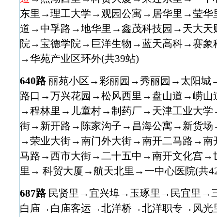
东里→理工大学→观园公寓→居华里→莹华
道→中孚路→地华里→鑫茂科技园→天大天
院→宝德学院→巨洋生物→蓝天高科→赛象
→华苑产业区环外(共39站)
640路
丽苑小区→彩丽园→秀丽园→太阳城
路口→万兴花园→松风西里→盘山道→崂山
→程林里→儿童村→制药厂→天津工业大学
街→新开路→陈家沟子→昌海公寓→新货场
→荣业大街→南门外大街→南开二马路→南
马路→西市大街→二十五中→南开文化宫→
里→ 科贸大厦→航天北里→一中心医院(共42
687路
民贤里→宜兴埠→玉琢里→民宜里→
白庙→白庙客运→北洋桥→北洋职专→风光