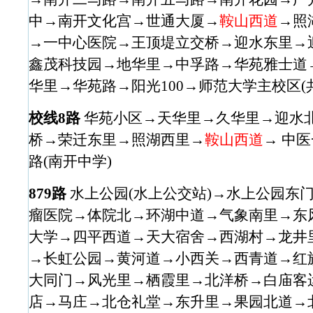
中→南开文化宫→世通大厦→
鞍山西道
→照
→一中心医院→王顶堤立交桥→迎水东里→
鑫茂科技园→地华里→中孚路→华苑雅士道
华里→华苑路→阳光100→师范大学主校区(共
校线8路
华苑小区→天华里→久华里→迎水
桥→荣迁东里→照湖西里→
鞍山西道
→ 中
路(南开中学)
879路
水上公园(水上公交站)→水上公园东
瘤医院→体院北→环湖中道→气象南里→东
大学→四平西道→天大宿舍→西湖村→龙井
→长虹公园→黄河道→小西关→西青道→红
大同门→风光里→栖霞里→北洋桥→白庙客
店→马庄→北仓礼堂→东升里→果园北道→