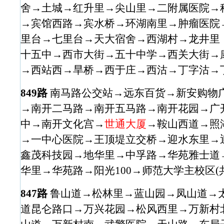
舍→土城→红升里→尖山里→二附属医院→
→宾馆西路→宾水桥→环湖南里→肿瘤医院
里台→七里台→天大宿舍→西湖村→龙井里 
十五中→西市大街→五十中学→西关大街→
→西站西→旱桥→西于庄→西沽→丁字沽→丁
849路
南马路公交站→远东百货→新安购物
→南开二马路→南开五马路→南开花园→广
中→南开文化宫→
世通大厦
→鞍山西道→照
→一中心医院→王顶堤立交桥→迎水东里→
鑫茂科技园→地华里→中孚路→华苑雅士道
华里→华苑路→阳光100→师范大学主校区(共
847路
鲁山道→松林里→蓝山园→凤山道→太
道昆仑路口→万兴花园→松风西里→万新村