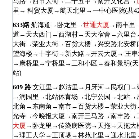
马路→西市大街→二十五中→南开文化宫→
里→ 科贸大厦→航天北里→一中心医院(共42
633路
航海道→卧龙里→
世通大厦
→南丰里
道→天大西门→西湖村→天大宿舍→六里台
大街→荣业大街→百货大楼→兴安路北安桥
望海楼→十字街→新大路→开云大厦→ 王
→康桥里→宁桥里→三和小区→春和景明(天磁
站)
609 路
文江里→赵沽里→月牙河→民权门→
→润园里→北站体育场→北宁公园→北站→
北角→东南角→南市→百货大楼→荣业大街
光寺→今晚报大厦→南开三马路→南丰路→
大厦
→卧龙里→传染病医院→天拖→天拖大
→理工大学→王顶堤→林苑北里→迎水北里