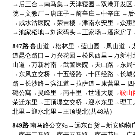
→后三合→南马集→天津寝园→双港开发区
院→文教厂→唐庄子→前辛庄→中辛庄 →
→咸水沽医院→荣吉楼→津南永安里→众惠
→池家稻地→刘家码头→王家场→潘家房子→吴
847路
鲁山道→松林里→蓝山园→凤山道→太
道昆仑路口→万兴花园→松风西里→万新村
山道→万新村南→武警医院→天山路→东局
→东风立交桥→十五经路→十四经路→长城
路→长沙路→滨江道→拉萨道→康营里→ 
磡公寓→灵峰里→南丰里→世通大厦→
鞍山
荣迁东里→王顶堤立交桥→迎水东里→理工大
北里→迎水北里→王顶堤北(共48站)
849路
南马路公交站→远东百货→新安购物
→南开二马路→南开五马路→南开花园→广