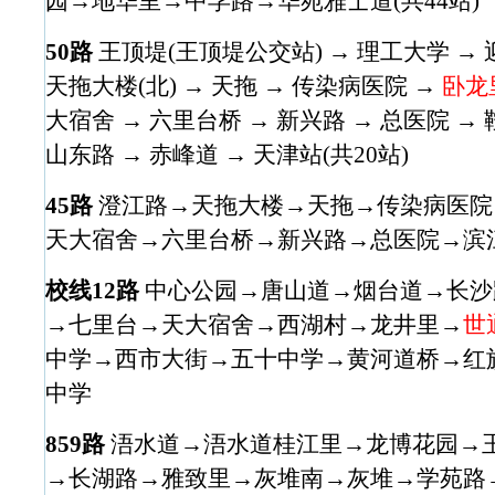
园→地华里→中孚路→华苑雅士道(共44站)
50路
王顶堤(王顶堤公交站) → 理工大学 → 
天拖大楼(北) → 天拖 → 传染病医院 →
卧龙
大宿舍 → 六里台桥 → 新兴路 → 总医院 → 
山东路 → 赤峰道 → 天津站(共20站)
45路
澄江路→天拖大楼→天拖→传染病医院
天大宿舍→六里台桥→新兴路→总医院→滨江
校线12路
中心公园→唐山道→烟台道→长沙
→七里台→天大宿舍→西湖村→龙井里→
世
中学→西市大街→五十中学→黄河道桥→红
中学
859路
浯水道→浯水道桂江里→龙博花园→
→长湖路→雅致里→灰堆南→灰堆→学苑路