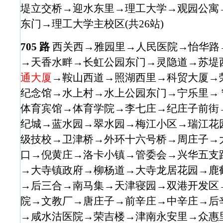
堤立交桥→迎水东里→理工大学→观园公寓→
东门→理工大学主校区(共26站)
705 路
西关西→雅园里→人民医院→怡华路
→天香水畔→长虹公园东门→灵隐道→苏堤
通大厦
→鞍山西道→照湖西里→科贸大厦→
纪念馆→水上村→水上公园东门→宁乐里→
体育宾馆→体育学院→李七庄→纪庄子前街
纪城→蓝水园→翠水园→梅江小区→瑞江花
级技校→卫津桥→外环十六号桥→周庄子→
口→倪黄庄→洛卡小镇→管委会→兴华五支
→大寺镇政府→柳杨道→大寺龙居花园→鹿
→后三合→南马集→天津寝园→双港开发区
院→文教厂→唐庄子→前辛庄→中辛庄→后
→咸水沽医院→荣吉楼→津南永安里→众惠