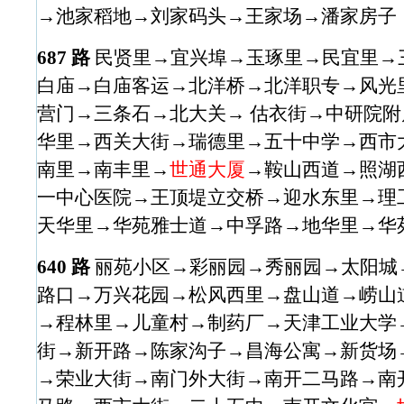
→池家稻地→刘家码头→王家场→潘家房子 →
687 路
民贤里→宜兴埠→玉琢里→民宜里→
白庙→白庙客运→北洋桥→北洋职专→风光
营门→三条石→北大关→ 估衣街→中研院
华里→西关大街→瑞德里→五十中学→西市
南里→南丰里→
世通大厦
→鞍山西道→照湖
一中心医院→王顶堤立交桥→迎水东里→理
天华里→华苑雅士道→中孚路→地华里→华苑西
640 路
丽苑小区→彩丽园→秀丽园→太阳城
路口→万兴花园→松风西里→盘山道→崂山
→程林里→儿童村→制药厂→天津工业大学
街→新开路→陈家沟子→昌海公寓→新货场
→荣业大街→南门外大街→南开二马路→南