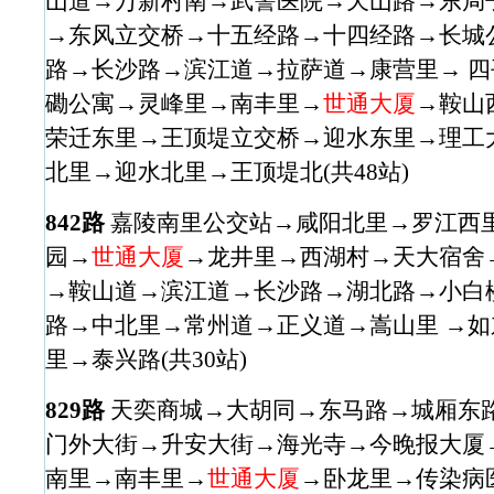
山道→万新村南→武警医院→天山路→东局
→东风立交桥→十五经路→十四经路→长城
路→长沙路→滨江道→拉萨道→康营里→ 
磡公寓→灵峰里→南丰里→
世通大厦
→鞍山
荣迁东里→王顶堤立交桥→迎水东里→理工大
北里→迎水北里→王顶堤北(共48站)
842路
嘉陵南里公交站→咸阳北里→罗江西
园→
世通大厦
→龙井里→西湖村→天大宿舍
→鞍山道→滨江道→长沙路→湖北路→小白
路→中北里→常州道→正义道→嵩山里 →
里→泰兴路(共30站)
829路
天奕商城→大胡同→东马路→城厢东
门外大街→升安大街→海光寺→今晚报大厦
南里→南丰里→
世通大厦
→卧龙里→传染病